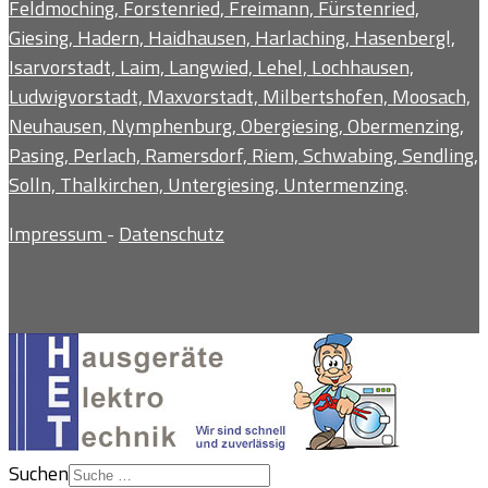
Feldmoching, Forstenried, Freimann, Fürstenried,
Giesing, Hadern, Haidhausen, Harlaching, Hasenbergl,
Isarvorstadt, Laim, Langwied, Lehel, Lochhausen,
Ludwigvorstadt, Maxvorstadt, Milbertshofen, Moosach,
Neuhausen, Nymphenburg, Obergiesing, Obermenzing,
Pasing, Perlach, Ramersdorf, Riem, Schwabing, Sendling,
Solln, Thalkirchen, Untergiesing, Untermenzing.
Impressum
-
Datenschutz
Suchen