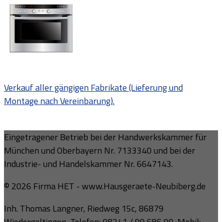
Verkauf aller gängigen Fabrikate (Lieferung und
Montage nach Vereinbarung).
Eingetragener Betrieb bei der Handwerkskammer für
München und Oberbayern Nr. 7133340 und bei der
Industrie- und Handelskammer Nr. 6647143.
© 2026 Firma HET - www.Hausgeraete-Neubiberg.de
Inh. Thomas Langner, Riedweg 15c, 86879
Wiedergeltingen, Telefon: 08241 / 99 686 00, Mobil: