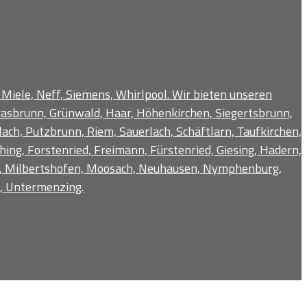
 Miele, Neff, Siemens, Whirlpool. Wir bieten unseren
Grasbrunn, Grünwald, Haar, Höhenkirchen, Siegertsbrunn,
ch, Putzbrunn, Riem, Sauerlach, Schäftlarn, Taufkirchen,
ng, Forstenried, Freimann, Fürstenried, Giesing, Hadern,
dt, Milbertshofen, Moosach, Neuhausen, Nymphenburg,
g, Untermenzing.