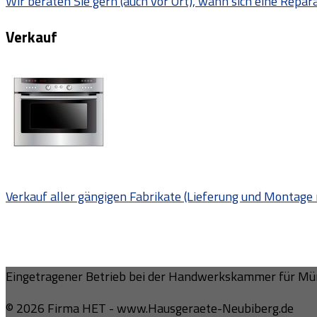
Wir beraten Sie gern (auch vor Ort), wann sich eine Repar
Verkauf
Verkauf aller gängigen Fabrikate (Lieferung und Montage 
Eingetragener Betrieb bei der Handwerkskammer für Mün
© 2026 Firma HET - www.Hausgeraete-Neubiberg.de