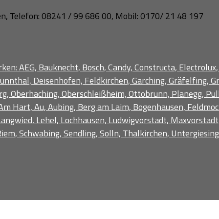
n, Telefon: 08241 / 99 686 00, Mobil: 0170/ 21 48 197
ken: AEG, Bauknecht, Bosch, Candy, Constructa, Electrolux,
unnthal, Deisenhofen, Feldkirchen, Garching, Gräfelfing, 
, Oberhaching, Oberschleißheim, Ottobrunn, Planegg, Pulla
Am Hart, Au, Aubing, Berg am Laim, Bogenhausen, Feldmochi
, Langwied, Lehel, Lochhausen, Ludwigvorstadt, Maxvorsta
iem, Schwabing, Sendling, Solln, Thalkirchen, Untergiesin