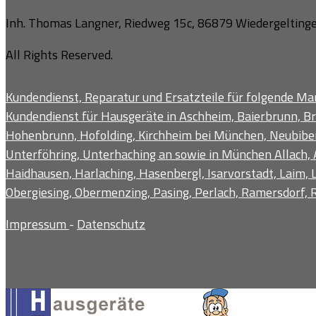
Inh. Thomas Langner, Riedweg 15c, 86879 Wiedergeltinge
All Rights Reserved.
Kundendienst, Reparatur und Ersatzteile für folgende Mar
Kundendienst für Hausgeräte in Aschheim, Baierbrunn, Br
Hohenbrunn, Hofolding, Kirchheim bei München, Neubiberg
Unterföhring, Unterhaching an sowie in München Allach, 
Haidhausen, Harlaching, Hasenbergl, Isarvorstadt, Laim
Obergiesing, Obermenzing, Pasing, Perlach, Ramersdorf, R
Impressum
-
Datenschutz