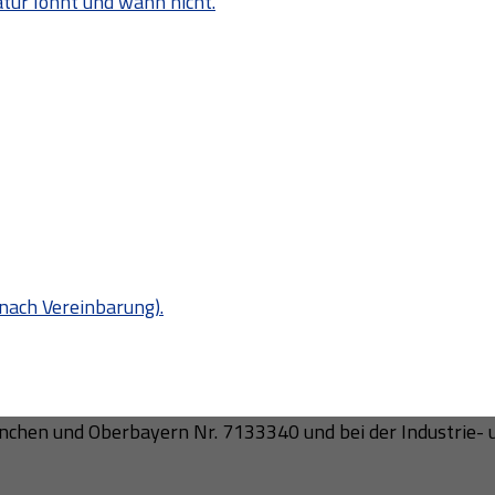
atur lohnt und wann nicht.
nach Vereinbarung).
chen und Oberbayern Nr. 7133340 und bei der Industrie-